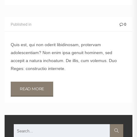
RODDY JANEFIELD
Published in
0
Salı, 10 Ocak 2017
Quis est, qui non oderit libidinosam, protervam
adolescentiam? Non enim ipsa genuit hominem, sed
accepit a natura inchoatum. De illis, cum volemus. Duo
Reges: constructio interrete.
READ MORE