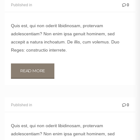
Published in
0
Quis est, qui non oderit libidinosam, protervam
adolescentiam? Non enim ipsa genuit hominem, sed
accepit a natura inchoatum. De illis, cum volemus. Duo
Reges: constructio interrete.
READ MORE
KEITH WOODMOON
Published in
0
Salı, 10 Ocak 2017
Quis est, qui non oderit libidinosam, protervam
adolescentiam? Non enim ipsa genuit hominem, sed