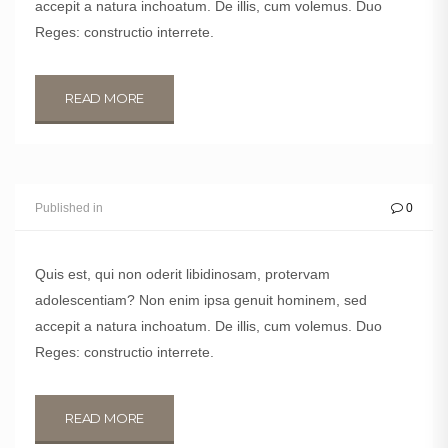
accepit a natura inchoatum. De illis, cum volemus. Duo
Reges: constructio interrete.
READ MORE
THOMAS TAYLOR
Published in
0
Salı, 10 Ocak 2017
Quis est, qui non oderit libidinosam, protervam
adolescentiam? Non enim ipsa genuit hominem, sed
accepit a natura inchoatum. De illis, cum volemus. Duo
Reges: constructio interrete.
READ MORE