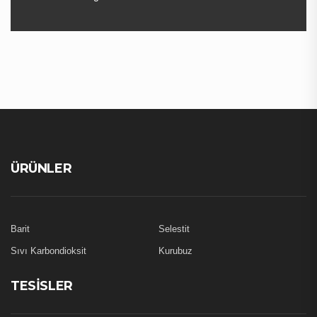
ÜRÜNLER
Barit
Selestit
Sıvı Karbondioksit
Kurubuz
TESISLER