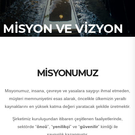
MISYON VE VIZYON
MİSYONUMUZ
Misyonumuz, insana, çevreye ve yasalara saygıyı ihmal etmeden,
müşteri memnuniyetini esas alarak, öncelikle ülkemizin yeraltı
kaynaklarını en yüksek katma değeri yaratacak şekilde üretmektir.
Şirketimiz kuruluşundan itibaren çeşitlenen faaliyetlerinde,
sektörde “
öncü
”, “
yenilikçi
” ve “
güvenilir
” kimliği ile
saygınlık kazanmıştır.