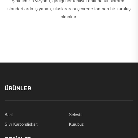
Şirketimizin vizyonu, girdiği her faaliyet dalında uluslararası
standartlarda iş yapan, uluslararası çevrede tanınan bir kuruluş
olmaktır.
ÜRÜNLER
Barit
Selestit
Sıvı Karbondioksit
Kurubuz